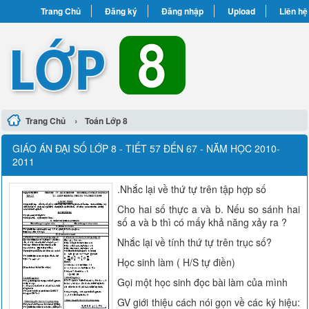
Trang Chủ
Đăng ký
Đăng nhập
Upload
Liên hệ
›
Trang Chủ
Toán Lớp 8
GIÁO ÁN ĐẠI SỐ LỚP 8 - TIẾT 57 ĐẾN 67 - NĂM HỌC 2010-
2011
.Nhắc lại về thứ tự trên tập hợp số
Cho hai số thực a và b. Nếu so sánh hai
số a và b thì có mấy khả năng xảy ra ?
Nhắc lại về tính thứ tự trên trục số?
Học sinh làm ( H/S tự điền)
Gọi một học sinh đọc bài làm của mình
GV giới thiệu cách nói gọn về các ký hiệu: