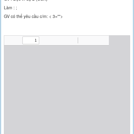
Làm : ;
GV có thể yêu cầu c/m: < 3="">