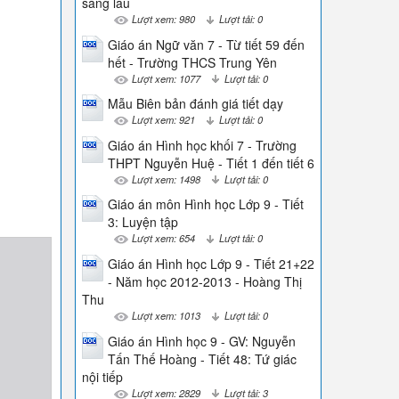
sáng lâu
Lượt xem: 980
Lượt tải: 0
Giáo án Ngữ văn 7 - Từ tiết 59 đến
hết - Trường THCS Trung Yên
Lượt xem: 1077
Lượt tải: 0
Mẫu Biên bản đánh giá tiết dạy
Lượt xem: 921
Lượt tải: 0
Giáo án Hình học khối 7 - Trường
THPT Nguyễn Huệ - Tiết 1 đến tiết 6
Lượt xem: 1498
Lượt tải: 0
Giáo án môn Hình học Lớp 9 - Tiết
3: Luyện tập
Lượt xem: 654
Lượt tải: 0
Giáo án Hình học Lớp 9 - Tiết 21+22
- Năm học 2012-2013 - Hoàng Thị
Thu
Lượt xem: 1013
Lượt tải: 0
Giáo án Hình học 9 - GV: Nguyễn
Tấn Thế Hoàng - Tiết 48: Tứ giác
nội tiếp
Lượt xem: 2829
Lượt tải: 3