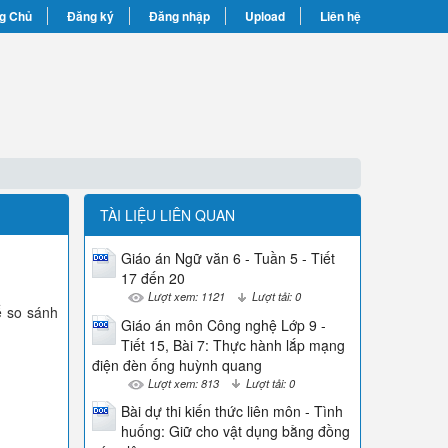
g Chủ
Đăng ký
Đăng nhập
Upload
Liên hệ
TÀI LIỆU LIÊN QUAN
Giáo án Ngữ văn 6 - Tuần 5 - Tiết
17 đến 20
Lượt xem: 1121
Lượt tải: 0
ể so sánh
Giáo án môn Công nghệ Lớp 9 -
Tiết 15, Bài 7: Thực hành lắp mạng
điện đèn ống huỳnh quang
Lượt xem: 813
Lượt tải: 0
Bài dự thi kiến thức liên môn - Tình
huống: Giữ cho vật dụng bằng đồng