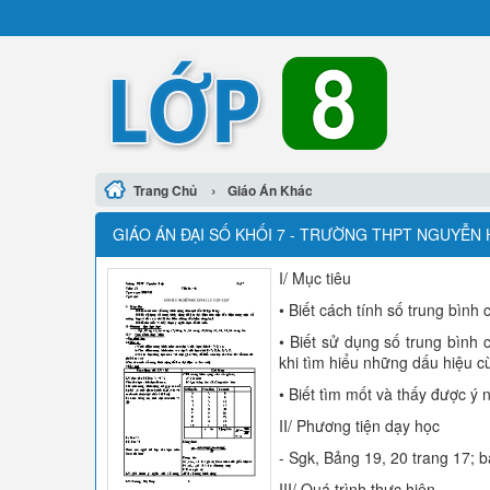
›
Trang Chủ
Giáo Án Khác
GIÁO ÁN ĐẠI SỐ KHỐI 7 - TRƯỜNG THPT NGUYỄN H
I/ Mục tiêu
• Biết cách tính số trung bình 
• Biết sử dụng số trung bình
khi tìm hiểu những dấu hiệu cù
• Biết tìm mốt và thấy được ý 
II/ Phương tiện dạy học
- Sgk, Bảng 19, 20 trang 17; b
III/ Quá trình thực hiện