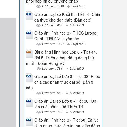
phối hợp nhiều phương pháp
Lượt xem: 1419
Lượt tải: 0
Giáo án Đại số Khối 8 - Tiết 16: Chia
đa thức cho đơn thức (Bản đẹp)
Lượt xem: 618
Lượt tải: 0
Giáo án Hình học 8 - THCS Lương
Quới - Tiết 66: Luyện tập
Lượt xem: 1177
Lượt tải: 0
Bài giảng Hình học Lớp 8 - Tiết 44,
Bài 5: Trường hợp đồng dạng thứ
nhất - Đoàn Hồng Mỹ
Lượt xem: 781
Lượt tải: 0
Giáo án Đại số Lớp 8 - Tiết 38: Phép
chia các phân thức đại số (Bản 3
cột)
Lượt xem: 589
Lượt tải: 0
Giáo án Đại số Lớp 8 - Tiết 66: Ôn
tập cuối năm - Đỗ Thừa Trí
Lượt xem: 732
Lượt tải: 0
Giáo án Hình học 8 - Tiết 50, Bài 9:
Ứng dụng thực tế của tam giác đồng