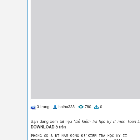
3 trang
haiha338
780
0
Bạn đang xem tài liệu
"Đề kiểm tra học kỳ II môn Toán L
DOWNLOAD
ở trên
PHÒNG GD & ĐT NAM ĐÔNG ĐỀ KIỂM TRA HỌC KỲ II
