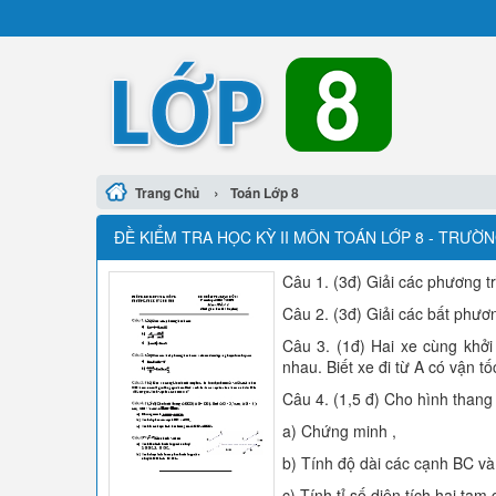
›
Trang Chủ
Toán Lớp 8
ĐỀ KIỂM TRA HỌC KỲ II MÔN TOÁN LỚP 8 - TRƯỜ
Câu 1. (3đ) Giải các phương tr
Câu 2. (3đ) Giải các bất phươn
Câu 3. (1đ) Hai xe cùng khởi
nhau. Biết xe đi từ A có vận tố
Câu 4. (1,5 đ) Cho hình thang
a) Chứng minh ,
b) Tính độ dài các cạnh BC v
c) Tính tỉ số diện tích hai ta