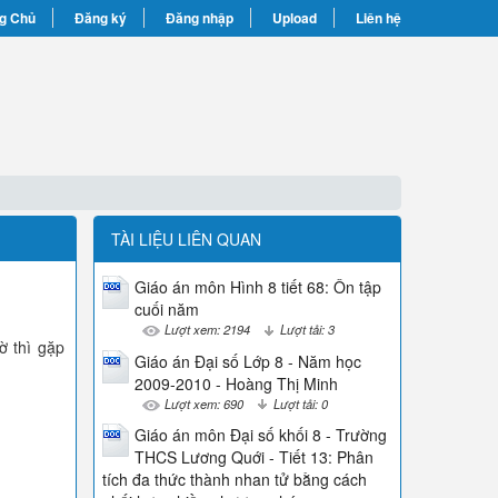
g Chủ
Đăng ký
Đăng nhập
Upload
Liên hệ
TÀI LIỆU LIÊN QUAN
Giáo án môn Hình 8 tiết 68: Ôn tập
cuối năm
Lượt xem: 2194
Lượt tải: 3
ờ thì gặp
Giáo án Đại số Lớp 8 - Năm học
2009-2010 - Hoàng Thị Minh
Lượt xem: 690
Lượt tải: 0
Giáo án môn Đại số khối 8 - Trường
THCS Lương Quới - Tiết 13: Phân
tích đa thức thành nhan tử bằng cách