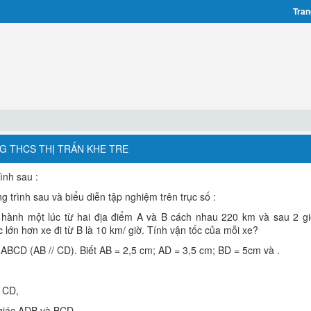
Tran
NG THCS THỊ TRẤN KHE TRE
ình sau :
g trình sau và biểu diễn tập nghiệm trên trục số :
 hành một lúc từ hai địa điểm A và B cách nhau 220 km và sau 2 gi
c lớn hơn xe đi từ B là 10 km/ giờ. Tính vận tốc của mỗi xe?
 ABCD (AB // CD). Biết AB = 2,5 cm; AD = 3,5 cm; BD = 5cm và .
à CD,
m giác ADB và BCD.