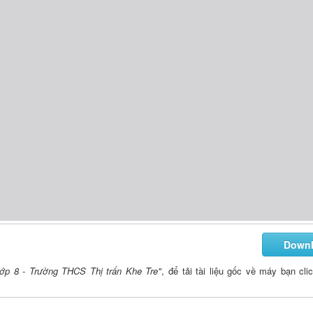
Down
ớp 8 - Trường THCS Thị trấn Khe Tre"
, để tải tài liệu gốc về máy bạn cli