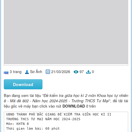
3 trang
Sơ Ảnh
21/03/2026
97
0
Download
Bạn đang xem tài liệu
"Đề kiểm tra giữa học kì 2 môn Khoa học tự nhiên
8 - Mã đề 802 - Năm học 2024-2025 - Trường THCS Tư Mại"
, để tải tài
liệu gốc về máy bạn click vào nút
DOWNLOAD
ở trên
 UBND THÀNH PHỐ BẮC GIANG ĐỀ KIỂM TRA GIỮA HỌC KÌ II 

 TRƯỜNG THCS TƯ MẠI NĂM HỌC 2024-2025

 Môn: KHTN 8

 Thời gian làm bài: 60 phút
