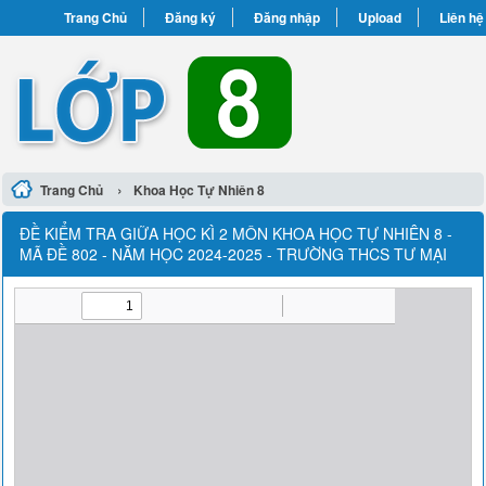
Trang Chủ
Đăng ký
Đăng nhập
Upload
Liên hệ
›
Trang Chủ
Khoa Học Tự Nhiên 8
ĐỀ KIỂM TRA GIỮA HỌC KÌ 2 MÔN KHOA HỌC TỰ NHIÊN 8 -
MÃ ĐỀ 802 - NĂM HỌC 2024-2025 - TRƯỜNG THCS TƯ MẠI