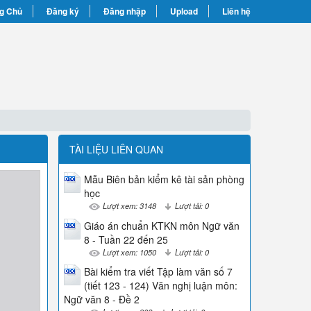
g Chủ
Đăng ký
Đăng nhập
Upload
Liên hệ
TÀI LIỆU LIÊN QUAN
Mẫu Biên bản kiểm kê tài sản phòng
học
Lượt xem: 3148
Lượt tải: 0
Giáo án chuẩn KTKN môn Ngữ văn
8 - Tuần 22 đến 25
Lượt xem: 1050
Lượt tải: 0
Bài kiểm tra viết Tập làm văn số 7
(tiết 123 - 124) Văn nghị luận môn:
Ngữ văn 8 - Đề 2