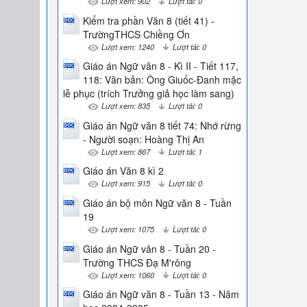
Lượt xem: 902
Lượt tải: 0
Kiểm tra phần Văn 8 (tiết 41) -
TrườngTHCS Chiềng Ơn
Lượt xem: 1240
Lượt tải: 0
Giáo án Ngữ văn 8 - Kì II - Tiết 117,
118: Văn bản: Ông Giuốc-Đanh mặc
lễ phục (trích Trưởng giả học làm sang)
Lượt xem: 835
Lượt tải: 0
Giáo án Ngữ văn 8 tiết 74: Nhớ rừng
- Người soạn: Hoàng Thị An
Lượt xem: 867
Lượt tải: 1
Giáo án Văn 8 kì 2
Lượt xem: 915
Lượt tải: 0
Giáo án bộ môn Ngữ văn 8 - Tuần
19
Lượt xem: 1075
Lượt tải: 0
Giáo án Ngữ văn 8 - Tuần 20 -
Trường THCS Đạ M'rông
Lượt xem: 1060
Lượt tải: 0
Giáo án Ngữ văn 8 - Tuần 13 - Năm