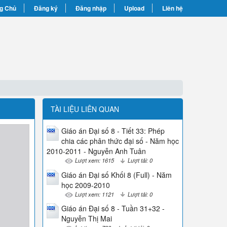
g Chủ
Đăng ký
Đăng nhập
Upload
Liên hệ
TÀI LIỆU LIÊN QUAN
Giáo án Đại số 8 - Tiết 33: Phép
chia các phân thức đại số - Năm học
2010-2011 - Nguyễn Anh Tuân
Lượt xem: 1615
Lượt tải: 0
Giáo án Đại số Khối 8 (Full) - Năm
học 2009-2010
Lượt xem: 1121
Lượt tải: 0
Giáo án Đại số 8 - Tuần 31+32 -
Nguyễn Thị Mai