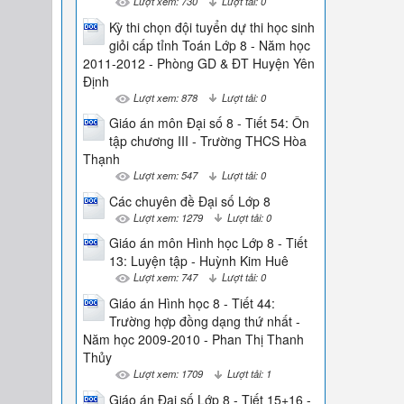
Lượt xem: 730
Lượt tải: 0
Kỳ thi chọn đội tuyển dự thi học sinh
giỏi cấp tỉnh Toán Lớp 8 - Năm học
2011-2012 - Phòng GD & ĐT Huyện Yên
Định
Lượt xem: 878
Lượt tải: 0
Giáo án môn Đại số 8 - Tiết 54: Ôn
tập chương III - Trường THCS Hòa
Thạnh
Lượt xem: 547
Lượt tải: 0
Các chuyên đề Đại số Lớp 8
Lượt xem: 1279
Lượt tải: 0
Giáo án môn Hình học Lớp 8 - Tiết
13: Luyện tập - Huỳnh Kim Huê
Lượt xem: 747
Lượt tải: 0
Giáo án Hình học 8 - Tiết 44:
Trường hợp đồng dạng thứ nhất -
Năm học 2009-2010 - Phan Thị Thanh
Thủy
Lượt xem: 1709
Lượt tải: 1
Giáo án Đại số Lớp 8 - Tiết 15+16 -