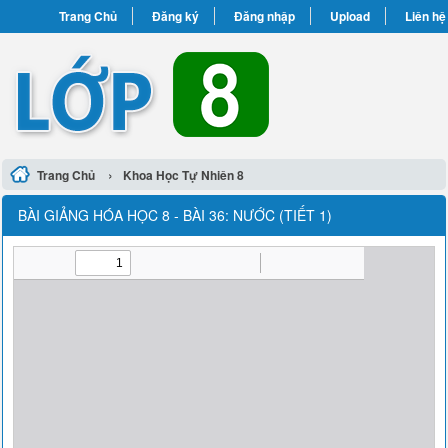
Trang Chủ
Đăng ký
Đăng nhập
Upload
Liên hệ
›
Trang Chủ
Khoa Học Tự Nhiên 8
BÀI GIẢNG HÓA HỌC 8 - BÀI 36: NƯỚC (TIẾT 1)