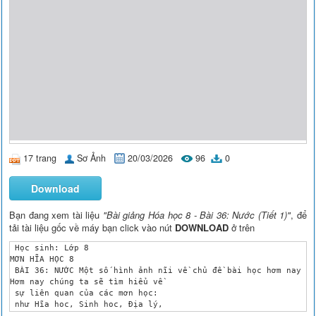
17 trang
Sơ Ảnh
20/03/2026
96
0
Download
Bạn đang xem tài liệu
"Bài giảng Hóa học 8 - Bài 36: Nước (Tiết 1)"
, để
tải tài liệu gốc về máy bạn click vào nút
DOWNLOAD
ở trên
 Học sinh: Lớp 8

MƠN HĨA HỌC 8

 BÀI 36: NƯỚC Một số hình ảnh nĩi về chủ đề bài học hơm nay

Hơm nay chúng ta sẽ tìm hiểu về 

 sự liên quan của các mơn học: 

 như Hĩa hoc, Sinh hoc, Địa lý, 

 GDCD cùng một số chủ đề. Vậy 
