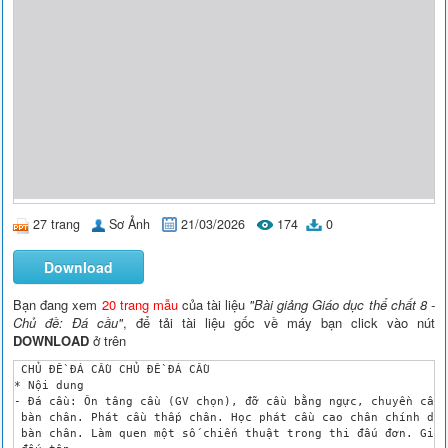
27 trang
Sơ Ảnh
21/03/2026
174
0
Download
Bạn đang xem
20 trang mẫu
của tài liệu
"Bài giảng Giáo dục thể chất 8 -
Chủ đề: Đá cầu"
, để tải tài liệu gốc về máy bạn click vào nút
DOWNLOAD
ở trên
 CHỦ ĐỀ ĐÁ CẦU CHỦ ĐỀ ĐÁ CẦU

* Nội dung

‐ Đá cầu: Ôn tâng cầu (GV chọn), đỡ cầu bằng ngực, chuyền cầu 
 bàn chân. Phát cầu thấp chân. Học phát cầu cao chân chính diệ
 bàn chân. Làm quen một số chiến thuật trong thi đấu đơn. Giới