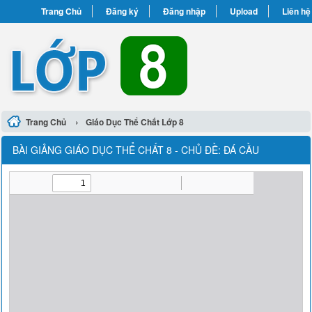
Trang Chủ
Đăng ký
Đăng nhập
Upload
Liên hệ
›
Trang Chủ
Giáo Dục Thể Chất Lớp 8
BÀI GIẢNG GIÁO DỤC THỂ CHẤT 8 - CHỦ ĐỀ: ĐÁ CẦU